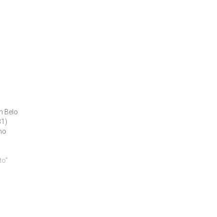
.
m Belo
31)
no
to"