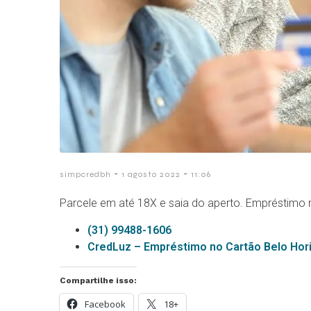
-
-
simpcredbh
1 agosto 2022
11:06
Parcele em até 18X e saia do aperto. Empréstimo 
(31) 99488-1606
CredLuz – Empréstimo no Cartão Belo Ho
Compartilhe isso:
Facebook
18+