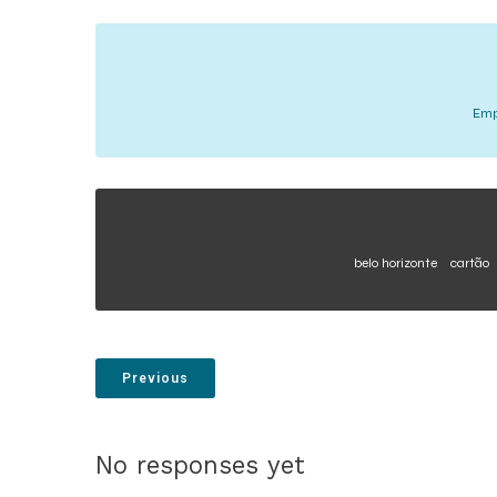
Emp
belo horizonte
cartão
Previous
No responses yet