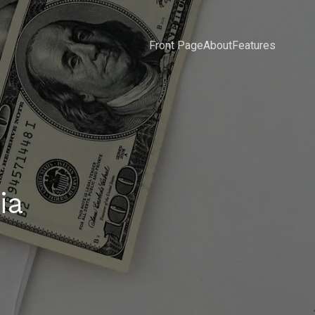
Front Page
About
Features
ia