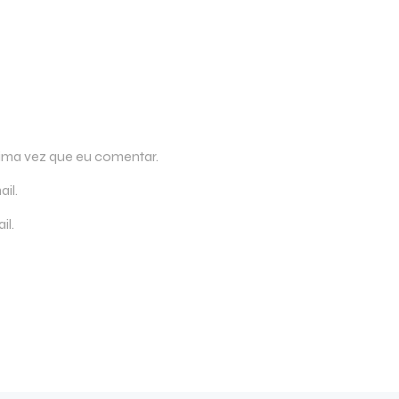
ima vez que eu comentar.
il.
il.