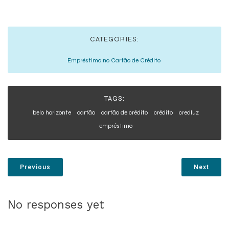
encontrar:
CATEGORIES:
Empréstimo no Cartão de Crédito
TAGS:
belo horizonte
cartão
cartão de crédito
crédito
credluz
empréstimo
Previous
Next
No responses yet