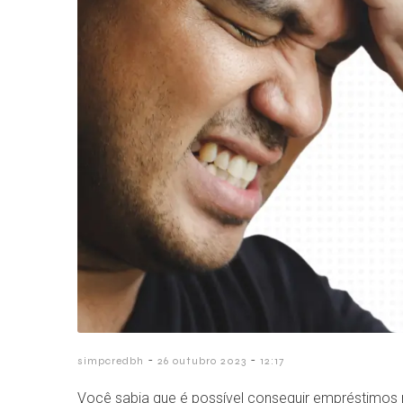
-
-
simpcredbh
26 outubro 2023
12:17
Você sabia que é possível conseguir empréstimos 