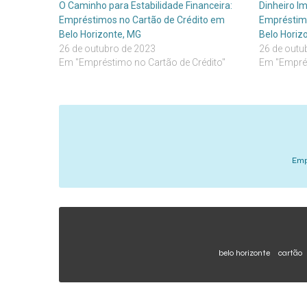
O Caminho para Estabilidade Financeira:
Dinheiro I
Empréstimos no Cartão de Crédito em
Empréstimo
Belo Horizonte, MG
Belo Horiz
26 de outubro de 2023
26 de outu
Em "Empréstimo no Cartão de Crédito"
Em "Emprés
Emp
belo horizonte
cartão