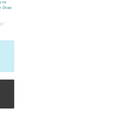
s no
: Dicas
to"