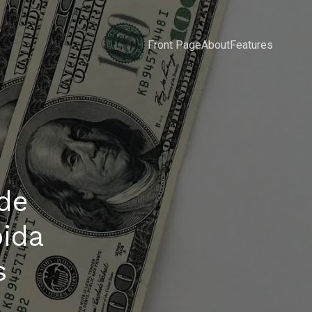
Front Page
About
Features
de
ida
s