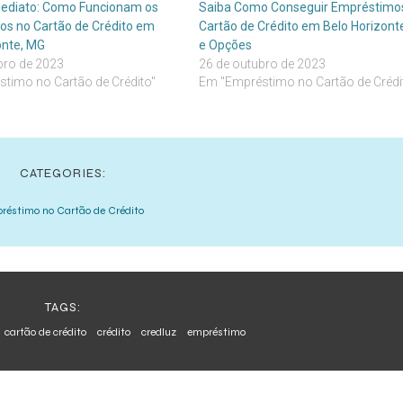
mediato: Como Funcionam os
Saiba Como Conseguir Empréstimo
s no Cartão de Crédito em
Cartão de Crédito em Belo Horizonte
onte, MG
e Opções
bro de 2023
26 de outubro de 2023
timo no Cartão de Crédito"
Em "Empréstimo no Cartão de Crédi
CATEGORIES:
réstimo no Cartão de Crédito
TAGS:
cartão de crédito
crédito
credluz
empréstimo