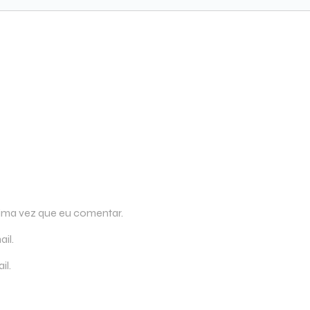
ima vez que eu comentar.
il.
il.