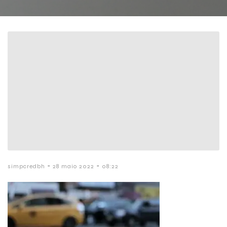
-
-
simpcredbh
28 maio 2022
08:22