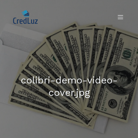
colibri-demo-video-
cover.jpg