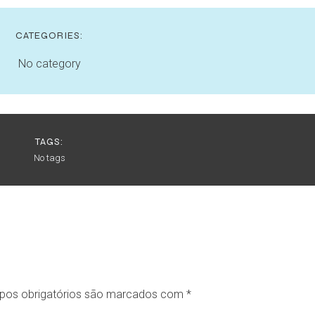
CATEGORIES:
No category
TAGS:
No tags
os obrigatórios são marcados com
*