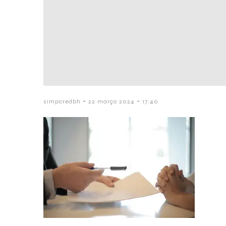
-
-
simpcredbh
22 março 2024
17:40