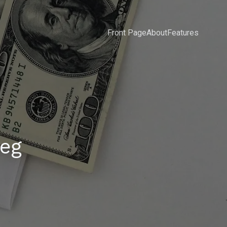
Front Page
About
Features
peg