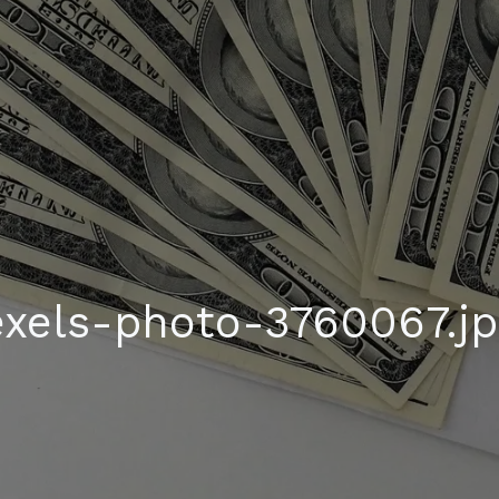
xels-photo-3760067.j